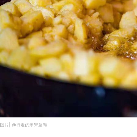
图片| @行走的宋宋童鞋