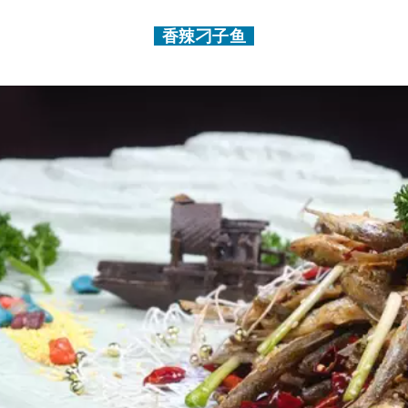
香辣刁子鱼