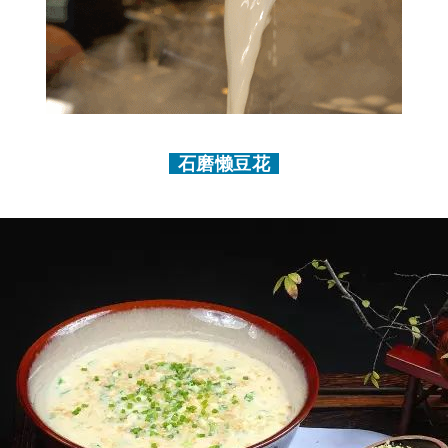
石磨懒豆花