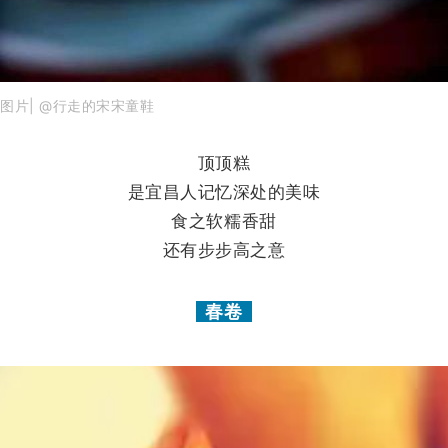
图片| @行走的宋宋童鞋
顶顶糕
是宜昌人记忆深处的美味
食之软糯香甜
还有步步高之意
春卷