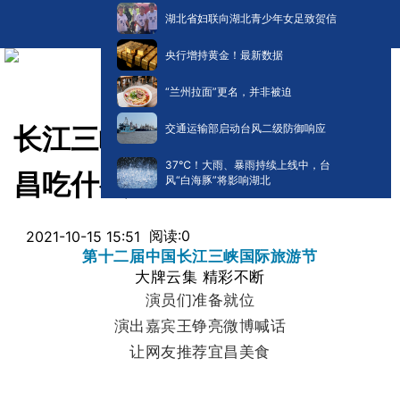
湖北省妇联向湖北青少年女足致贺信
央行增持黄金！最新数据
“兰州拉面”更名，并非被迫
交通运输部启动台风二级防御响应
长江三峡旅游节开幕了，来宜
​37℃！大雨、暴雨持续上线中，台
昌吃什么呢？
风“白海豚”将影响湖北
阅读:
0
2021-10-15 15:51
第十二届中国长江三峡国际旅游节
大牌云集 精彩不断
演员们准备就位
演出嘉宾王铮亮微博喊话
让网友推荐宜昌美食