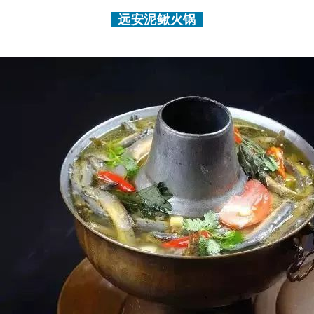
远安泥鳅火锅