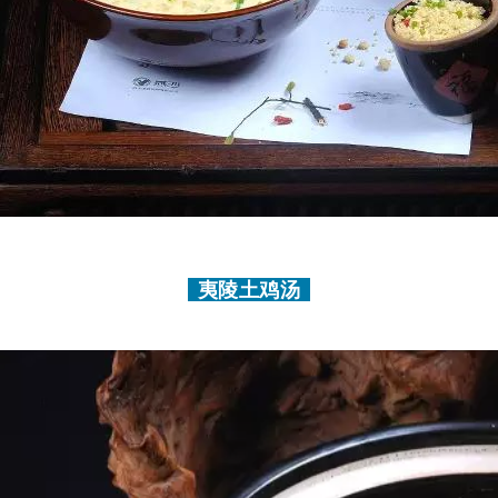
夷陵土鸡汤