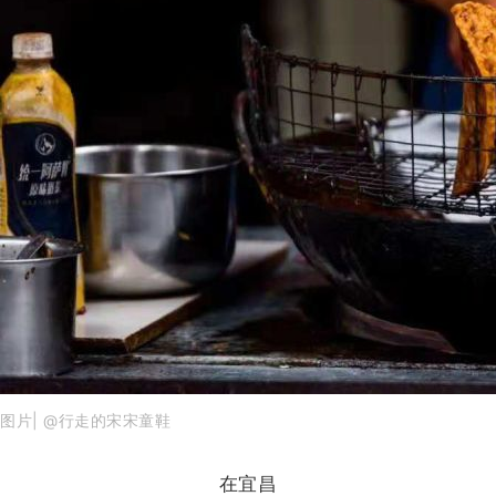
图片| @行走的宋宋童鞋
在宜昌