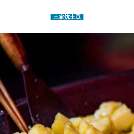
土家炕土豆