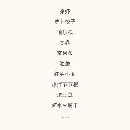
凉虾
萝卜饺子
顶顶糕
春卷
京果条
油脆
红油小面
凉拌节节根
炕土豆
卤水豆腐干
……