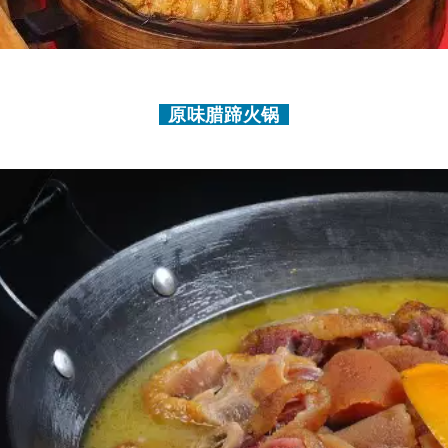
原味腊蹄火锅