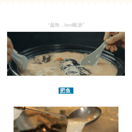
“趁热，huo碗汤”
肥鱼