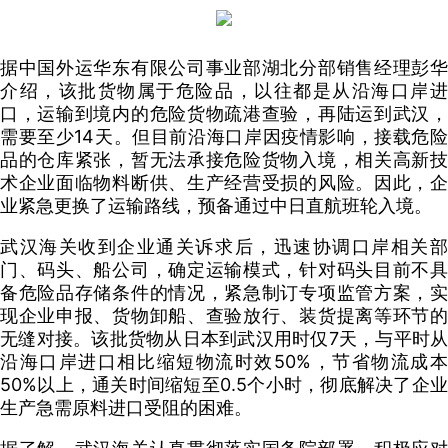
据中国外运华东有限公司事业部湖北分部销售经理彭华
介绍，该批货物属于危险品，以往都是从沿海口岸进
口，运输到境内的危险货物疏港查验，再陆运到武汉，
需要至少14天。但目前沿海口岸因疫情影响，接载危险
品的仓库紧张，暂无法承接危险货物入境，相关高新技
术企业面临物料断供、生产经营受损的风险。因此，企
业紧急更换了运输路线，预备通过中日直航班轮入境。
武汉海关收到企业通关诉求后，迅速协调口岸相关部
门、码头、船公司，确定运输模式，针对码头目前不具
备危险品存储条件的情况，紧急制订专项监管方案，实
现企业申报、货物卸船、查验放行、装货提离等环节的
无缝对接。该批货物从日本到武汉用时仅7天，与平时从
沿海口岸进口相比缩短物流时效50%，节省物流成本
50%以上，通关时间缩短至0.5个小时，彻底解决了企业
生产急需原料进口受阻的困难。