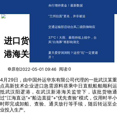
央行增持黄金！最新数据
“兰州拉面”更名，并非被迫
交通运输部启动台风二级防御响应
​37℃！大雨、暴雨持续上线中，台
进口货物“船边直提”，武汉新
风“白海豚”将影响湖北
港海关保通保畅
夏天爱穿洞洞鞋？这些“坑”一定要避
开！
©原创
阅读:
0
2022-05-01 09:46
4月29日，由中国外运华东有限公司代理的一批武汉某重
点高新技术企业进口急需原料搭乘中日直航船舶顺利运
抵武汉阳逻港，在武汉新港海关监管下，该批货物通
过“江海直达”+“船边直提”+“优先查验”模式，仅用时半小
时即完成卸船、查验、通关放行等手续，随后转运至企
业投入生产。