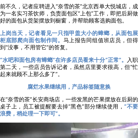
前不久，记者应聘进入“奈雪的茶”北京西单大悦城店，成
为一名实习茶饮师，负责面包区“上包”工作，即把后厨做
好的面包从货架摆放到橱窗，并帮助顾客选购面包。
上岗当天，记者看见一只指甲盖大小的蟑螂，从面包展
柜底部爬向面包制作间。
马上报告同组值班店员，但
到“没事，不用管它”的答复。
“水吧和面包房有蟑螂”在许多店员看来十分“正常”。
入
第二天，一些店员告诉记者，虽然店里要求很高，但“忙
起来就顾不上那么多了”。
腐烂水果继续用，产品标签随意换
在“奈雪的茶”长安商场店，一些发黑的芒果摆放在后厨的
桌子上，员工被提醒要去掉“黑色”部分继续使用，
“不
浪费，稍处理一下即可”。