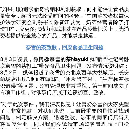
“如果只顾追求新奇营销和利润获取，而不能保证食品质
量安全，终将无法经受时间的考验。”中国消费者权益保
护法学研究会副秘书长陈音江认为，奶茶经营者除了打
造“IP”，应更多把精力和成本花在产品质量把关上，为消
费者提供安全放心的产品，才能越走越远。
奈雪的茶致歉，
回应食品卫生问题
8月3日凌晨，微博
@奈雪的茶Nayuki
就“新华社记者
底奈雪的茶打工”曝光食品卫生问题，发布情况说明称：
8月2日，媒体报道了奈雪的茶北京西单大悦城店、长安
商场店出现“地面有蟑螂”、“用发黑芒果”、“生产标签标
识错误”等问题，公司管理层非常重视，第一时间成立了
专项工作组，对涉事门店展开连夜彻查、整改。
“对于此次事件，我们深表歉意！让喜爱奈雪的大家失望
了，非常抱歉！对我们来说，目前最重要的是快速找到
问题、制定解决方案、迅速整改。涉事的两家门店当天
将暂停营业，同时我们会邀请市场监督管理局上门检