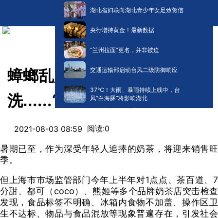
湖北省妇联向湖北青少年女足致贺信
央行增持黄金！最新数据
“兰州拉面”更名，并非被迫
交通运输部启动台风二级防御响应
蟑螂乱爬、水果腐烂、抹布不
​37℃！大雨、暴雨持续上线中，台
洗......“奈雪的茶”被曝光！
风“白海豚”将影响湖北
阅读:
0
2021-08-03 08:59
暑期已至，作为深受年轻人追捧的奶茶，将迎来销售旺
季。
但上海市市场监管部门今年上半年对1点点、茶百道、7
分甜、都可（coco）、熊姬等多个品牌奶茶店突击检查
发现，食品标签不明确、冰箱内食物不加盖、操作区卫
生不达标、物品与食品混放等现象普遍存在，引发社会