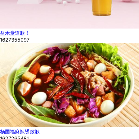
益禾堂道歉！
1627355097
杨国福麻辣烫致歉
1627265481