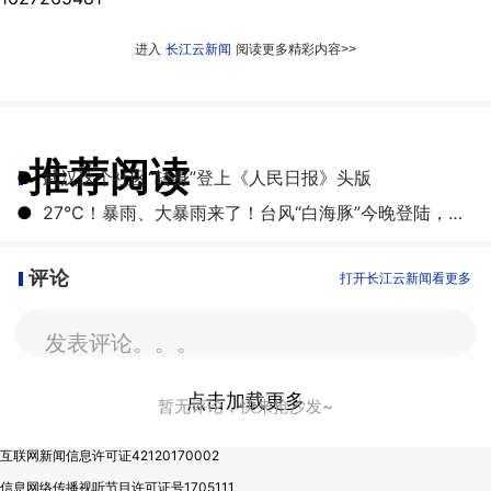
进入
长江云新闻
阅读更多精彩内容>>
推荐阅读
●
武汉这个社区“转身”登上《人民日报》头版
●
27℃！暴雨、大暴雨来了！台风“白海豚”今晚登陆，湖北开启降雨降温模式
评论
打开长江云新闻看更多
发表评论。。。
点击加载更多
暂无评论，快来抢沙发~
互联网新闻信息许可证42120170002
信息网络传播视听节目许可证号1705111