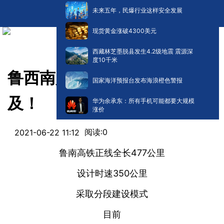
未来五年，民爆行业这样安全发展
现货黄金涨破4300美元
西藏林芝墨脱县发生4.2级地震 震源深
度10千米
鲁西南人民的“高铁梦”触手可
国家海洋预报台发布海浪橙色警报
及！
华为余承东：所有手机可能都要大规模
涨价
阅读:
0
2021-06-22 11:12
鲁南高铁正线全长477公里
设计时速350公里
采取分段建设模式
目前