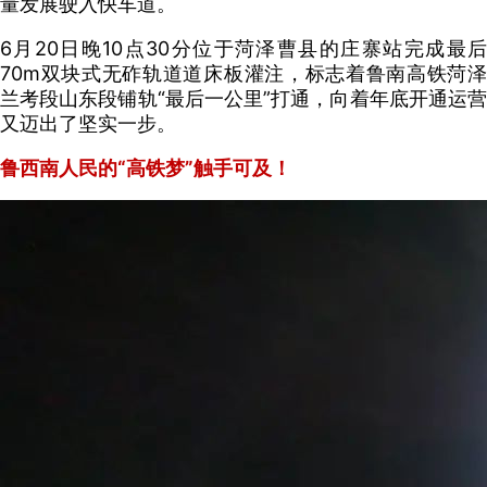
量发展驶入快车道
。
6月20日晚10点30分
位于菏泽曹县的庄寨站
完成最
70m双块式无砟轨道道床板灌注，
标志着鲁南高铁菏
兰考段山东段铺轨
“最后一公里”打通，
向着年底开通运
又迈出了坚实一步。
鲁西南人民的“高铁梦”触手可及！