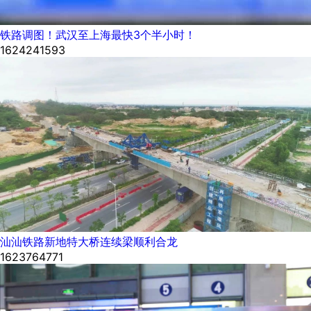
铁路调图！武汉至上海最快3个半小时！
1624241593
汕汕铁路新地特大桥连续梁顺利合龙
1623764771