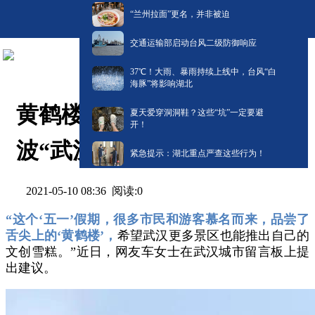
“兰州拉面”更名，并非被迫
交通运输部启动台风二级防御响应
​37℃！大雨、暴雨持续上线中，台风“白
海豚”将影响湖北
黄鹤楼雪糕没吃过瘾？新一
夏天爱穿洞洞鞋？这些“坑”一定要避
开！
波“武汉美味”在来的路上了
紧急提示：湖北重点严查这些行为！
阅读:
0
2021-05-10 08:36
“这个‘五一’假期，很多市民和游客慕名而来，品尝了
舌尖上的‘黄鹤楼’，
希望武汉更多景区也能推出自己的
文创雪糕。”近日，网友车女士在武汉城市留言板上提
出建议。