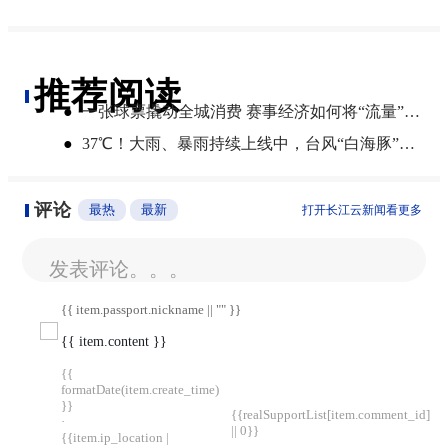
推荐阅读
●
一张球票撬动全城消费 赛事经济如何将“流量”变“增量”
●
​37℃！大雨、暴雨持续上线中，台风“白海豚”将影响湖北
评论
最热
最新
打开长江云新闻看更多
发表评论。。。
{{ item.passport.nickname || "" }}
{{ item.content }}
{{
formatDate(item.create_time)
}}
{{realSupportList[item.comment_id]
·
|| 0}}
{{item.ip_location |