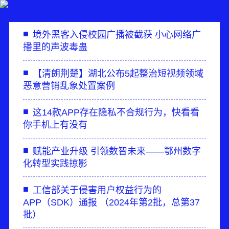
■
境外黑客入侵校园广播被截获 小心网络广
播里的声波毒蛊
■
【清朗荆楚】湖北公布5起整治短视频领域
恶意营销乱象处置案例
■
这14款APP存在隐私不合规行为，快看看
你手机上有没有
■
赋能产业升级 引领数智未来——鄂州数字
化转型实践掠影
■
工信部关于侵害用户权益行为的
APP（SDK）通报 （2024年第2批，总第37
批）