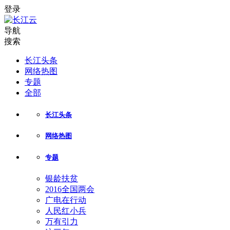
登录
导航
搜索
长江头条
网络热图
专题
全部
长江头条
网络热图
专题
银龄扶贫
2016全国两会
广电在行动
人民红小兵
万有引力