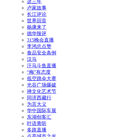
这三年
卢家故事
长江评论
世界回音
杨康来了
德华辣评
315晚会直播
李鸿忠点赞
食品安全条例
汉马
汗马斗鱼直播
“梅”有态度
低空跳伞大赛
光谷广场爆破
禅文化艺术节
同济西藏行
为言大义
华中国际车展
东湖创客汇
叶语青听
多路直播
点亮城市之光