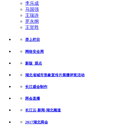
李乐成
马国强
王瑞连
罗永纲
王贺胜
垄上栏目
网络安全周
新版_观点
湖北省城市形象宣传片展播评奖活动
长江盛会制作
两会直播
长江云-新闻-湖北频道
2017湖北两会