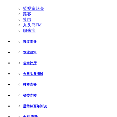
经视童萌会
路客
笑啦
九头鸟FM
职来宝
频道直播
农业政策
省审计厅
今日头条测试
钟祥直播
省委党校
昙华林百年评说
专栏-看我