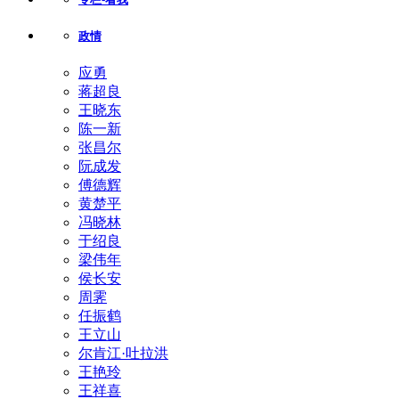
政情
应勇
蒋超良
王晓东
陈一新
张昌尔
阮成发
傅德辉
黄楚平
冯晓林
于绍良
梁伟年
侯长安
周霁
任振鹤
王立山
尔肯江·吐拉洪
王艳玲
王祥喜