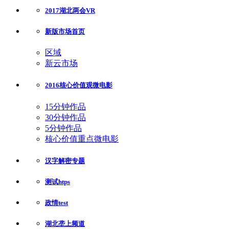
2017湖北两会VR
新版市场首页
区域
新云市场
2016核心价值观微电影
15分钟作品
30分钟作品
5分钟作品
核心价值重点微电影
汉字解密专题
测试htps
政情test
湖北垄上频道