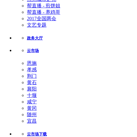
帮直播 - 煎饼姐
帮直播 - 养鸡哥
2017全国两会
文艺专题
政务大厅
云市场
恩施
孝感
荆门
黄石
襄阳
十堰
咸宁
黄冈
随州
宜昌
云市场下载