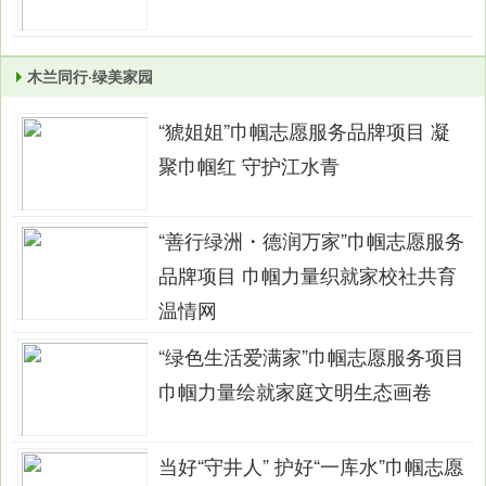
木兰同行·绿美家园
“猇姐姐”巾帼志愿服务品牌项目 凝
聚巾帼红 守护江水青
“善行绿洲・德润万家”巾帼志愿服务
品牌项目 巾帼力量织就家校社共育
温情网
“绿色生活爱满家”巾帼志愿服务项目
巾帼力量绘就家庭文明生态画卷
当好“守井人” 护好“一库水”巾帼志愿