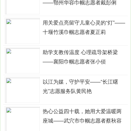
——鄂州华容巾帼志愿者戴彭俐
用关爱点亮留守儿童心灵的“灯”——
十堰竹溪巾帼志愿者夏正莉
助学支教传温度 心理疏导架桥梁
——襄阳巾帼志愿者张小侦
以江为媒，守护平安——“长江曙
光”志愿服务队黄民艳
热心公益四十载，她用大爱温暖两
座城——武穴市巾帼志愿者蔡秋容