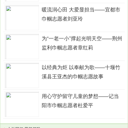
暖流润心田 大爱显担当——宜都市
巾帼志愿者刘亚玲
为“一老一小”撑起光明天空——荆州
监利巾帼志愿者章红莉
以经典为炬 以奉献为歌——十堰竹
溪县王亚杰的巾帼志愿故事
用心守护留守儿童的梦想——记当
阳市巾帼志愿者杜爱平