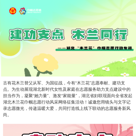
古有花木兰替父从军、为国征战，今有“木兰花”志愿奉献、建功支
点。为生动展现湖北新时代女性及家庭在志愿服务助力支点建设中的
担当作为，凝聚“她力量”、激发“家能量”，湖北省妇联现面向全省发起
湖北木兰花巾帼志愿行动风采网络征集活动！诚邀您用镜头与文字记
录志愿微光，传递温暖大爱，共同打造线上线下联动的志愿服务新风
尚。