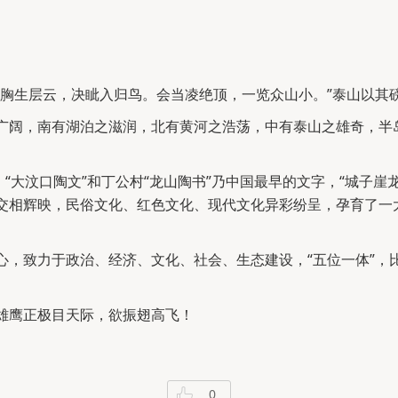
荡胸生层云，决眦入归鸟。会当凌绝顶，一览众山小。”泰山以其
广阔，南有湖泊之滋润，北有黄河之浩荡，中有泰山之雄奇，半
“大汶口陶文”和丁公村“龙山陶书”乃中国最早的文字，“城子崖
交相辉映，民俗文化、红色文化、现代文化异彩纷呈，孕育了一
心，致力于政治、经济、文化、社会、生态建设，“五位一体”，
雄鹰正极目天际，欲振翅高飞！
0