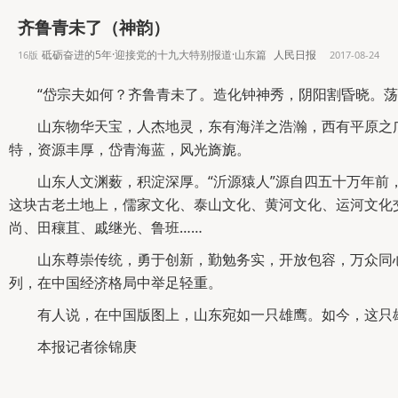
齐鲁青未了（神韵）
砥砺奋进的5年·迎接党的十九大特别报道·山东篇
人民日报
16版
2017-08-24
“岱宗夫如何？齐鲁青未了。造化钟神秀，阴阳割昏晓。
山东物华天宝，人杰地灵，东有海洋之浩瀚，西有平原之
特，资源丰厚，岱青海蓝，风光旖旎。
山东人文渊薮，积淀深厚。“沂源猿人”源自四五十万年前，
这块古老土地上，儒家文化、泰山文化、黄河文化、运河文化
尚、田穰苴、戚继光、鲁班……
山东尊崇传统，勇于创新，勤勉务实，开放包容，万众同
列，在中国经济格局中举足轻重。
有人说，在中国版图上，山东宛如一只雄鹰。如今，这只
本报记者徐锦庚