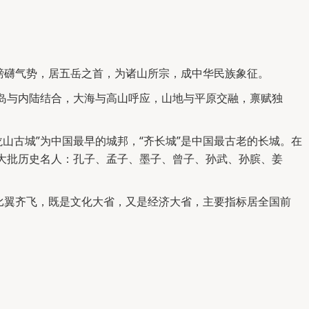
磅礴气势，居五岳之首，为诸山所宗，成中华民族象征。
岛与内陆结合，大海与高山呼应，山地与平原交融，禀赋独
龙山古城”为中国最早的城邦，“齐长城”是中国最古老的长城。在
大批历史名人：孔子、孟子、墨子、曾子、孙武、孙膑、姜
比翼齐飞，既是文化大省，又是经济大省，主要指标居全国前