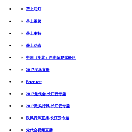
垄上幻灯
垄上视频
垄上主持
垄上动态
中国（湖北）自由贸易试验区
2017汉马直播
Peter-test
2017党代会-长江云专题
2017政风行风-长江云专题
政风行风直播-长江云专题
党代会视频直播