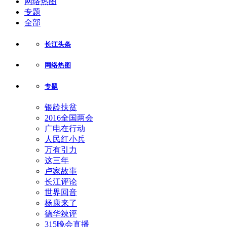
网络热图
专题
全部
长江头条
网络热图
专题
银龄扶贫
2016全国两会
广电在行动
人民红小兵
万有引力
这三年
卢家故事
长江评论
世界回音
杨康来了
德华辣评
315晚会直播