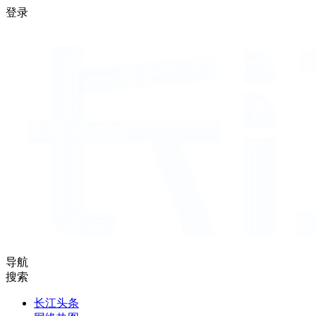
登录
导航
搜索
长江头条