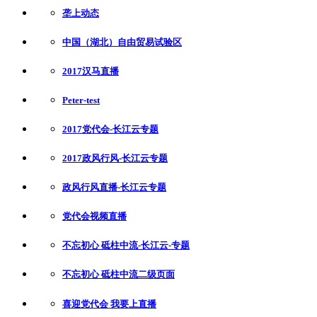
垄上动态
中国（湖北）自由贸易试验区
2017汉马直播
Peter-test
2017党代会-长江云专题
2017政风行风-长江云专题
政风行风直播-长江云专题
党代会视频直播
不忘初心 砥柱中流-长江云-专题
不忘初心 砥柱中流二级页面
喜迎党代会 我要上直播