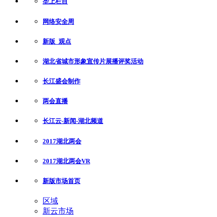
垄上栏目
网络安全周
新版_观点
湖北省城市形象宣传片展播评奖活动
长江盛会制作
两会直播
长江云-新闻-湖北频道
2017湖北两会
2017湖北两会VR
新版市场首页
区域
新云市场