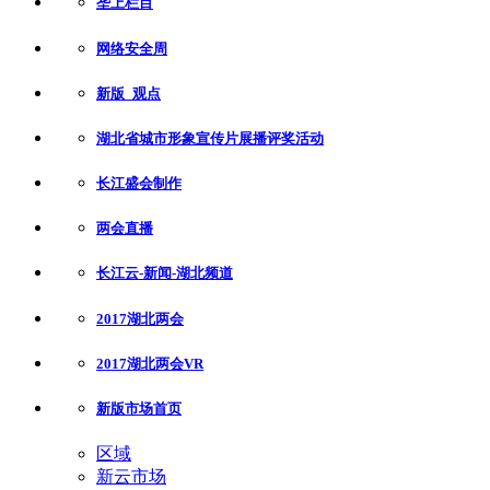
垄上栏目
网络安全周
新版_观点
湖北省城市形象宣传片展播评奖活动
长江盛会制作
两会直播
长江云-新闻-湖北频道
2017湖北两会
2017湖北两会VR
新版市场首页
区域
新云市场