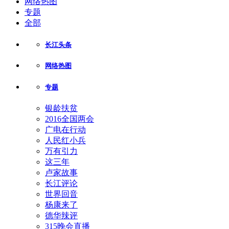
网络热图
专题
全部
长江头条
网络热图
专题
银龄扶贫
2016全国两会
广电在行动
人民红小兵
万有引力
这三年
卢家故事
长江评论
世界回音
杨康来了
德华辣评
315晚会直播