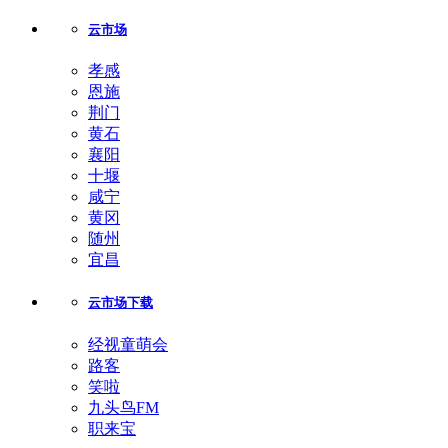
云市场
孝感
恩施
荆门
黄石
襄阳
十堰
咸宁
黄冈
随州
宜昌
云市场下载
经视童萌会
路客
笑啦
九头鸟FM
职来宝