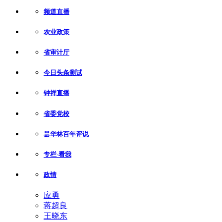
频道直播
农业政策
省审计厅
今日头条测试
钟祥直播
省委党校
昙华林百年评说
专栏-看我
政情
应勇
蒋超良
王晓东