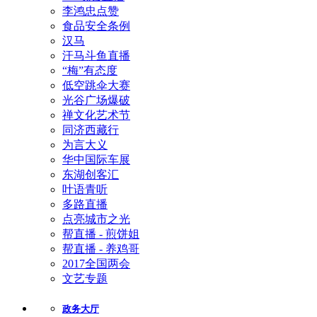
李鸿忠点赞
食品安全条例
汉马
汗马斗鱼直播
“梅”有态度
低空跳伞大赛
光谷广场爆破
禅文化艺术节
同济西藏行
为言大义
华中国际车展
东湖创客汇
叶语青听
多路直播
点亮城市之光
帮直播 - 煎饼姐
帮直播 - 养鸡哥
2017全国两会
文艺专题
政务大厅