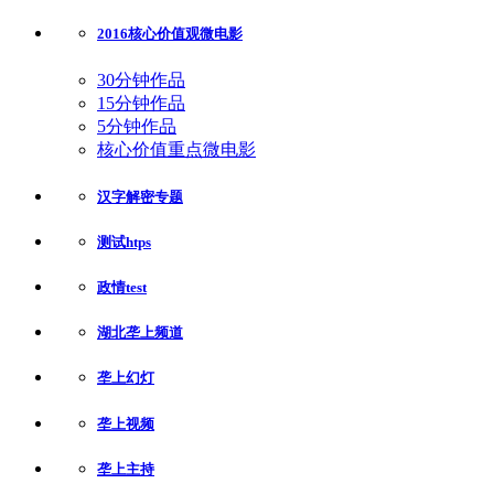
2016核心价值观微电影
30分钟作品
15分钟作品
5分钟作品
核心价值重点微电影
汉字解密专题
测试htps
政情test
湖北垄上频道
垄上幻灯
垄上视频
垄上主持