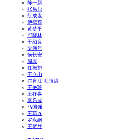
陈一新
张昌尔
阮成发
傅德辉
黄楚平
冯晓林
于绍良
梁伟年
侯长安
周霁
任振鹤
王立山
尔肯江·吐拉洪
王艳玲
王祥喜
李乐成
马国强
王瑞连
罗永纲
王贺胜