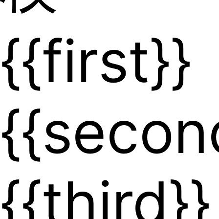
{{first}}
{{secon
{{third}}