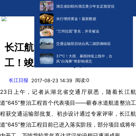
湖北省妇联向湖北青少年女足致贺信
央行增持黄金！最新数据
“兰州拉面”更名，并非被迫
交通运输部启动台风二级防御响应
长江航道有个大工程即将开
​37℃！大雨、暴雨持续上线中，台
工！竣工后万吨货轮直达武汉
风“白海豚”将影响湖北
长江日报
阅读:
0
2017-08-23 14:39
23日上午，记者从湖北省交通厅获悉，随着长江航
道“645”整治工程首个代表项目——蕲春水道航道整治工
程获交通运输部批复、初步设计通过专家评审，长江航
道“645”整治工程目前已进入落实阶段，部分项目或将年
内开工，万吨货轮常年直达武汉的设想已逐渐成形。