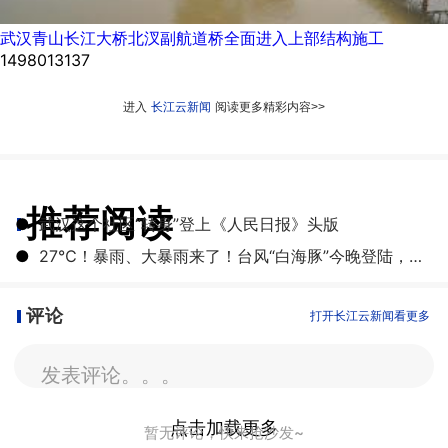
武汉青山长江大桥北汊副航道桥全面进入上部结构施工
1498013137
进入
长江云新闻
阅读更多精彩内容>>
推荐阅读
●
武汉这个社区“转身”登上《人民日报》头版
●
27℃！暴雨、大暴雨来了！台风“白海豚”今晚登陆，湖北开启降雨降温模式
评论
打开长江云新闻看更多
发表评论。。。
点击加载更多
暂无评论，快来抢沙发~