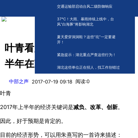
交通运输部启动台风二级防御响应
​37℃！大雨、暴雨持续上线中，台
风“白海豚”将影响湖北
夏天爱穿洞洞鞋？这些“坑”一定要避
开！
叶青看财经 | 经济期中考，上
紧急提示：湖北重点严查这些行为！
半年在减负中“轻装上阵”
湖北这些单位正在招人，找工作别错过
中部之声
阅读:
0
2017-07-19 09:18
叶青
2017年上半年的经济关键词是
减负、改革、创新
。
因此，好于预期是肯定的。
目前的经济形势，可以用朱熹写的一首诗来描述：