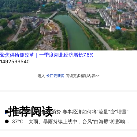
聚焦供给侧改革｜一季度湖北经济增长7.6%
1492599540
进入
长江云新闻
阅读更多精彩内容>>
推荐阅读
●
一张球票撬动全城消费 赛事经济如何将“流量”变“增量”
●
​37℃！大雨、暴雨持续上线中，台风“白海豚”将影响湖北