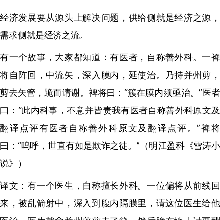
经济发展要从源头上解决问题，供给侧就是经济之源，
需求侧就是经济之流。
有一个故事，大家都知道：有医者，自称善外科。一裨
将自阵回，中流矢，深入膜内，延使治。乃持并州剪，
剪去矢管，跪而请谢。裨将曰：“簇在膜内须亟治。”医者
曰：“此内科事，不意并皆责我有医者自称善外科原文及
翻译点评有医者自称善外科原文及翻译点评。”裨将
曰：“呜呼，世直有如是欺诈之徒。”（明江盈科《雪涛小
说》）
译文：有一个医生，自称擅长外科。一位偏将从前线回
来，被乱箭射中，深入到腹内隔膜里，请这位医生给他