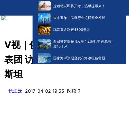
这项笔试即将开考，温馨提示来了
未来五年，民爆行业这样安全发展
现货黄金涨破4300美元
西藏林芝墨脱县发生4.2级地震 震源深
V视｜侯长安率省友好交流代
度10千米
表团 访问巴基斯坦印度哈萨克
国家海洋预报台发布海浪橙色警报
斯坦
长江云
阅读:
0
2017-04-02 19:55