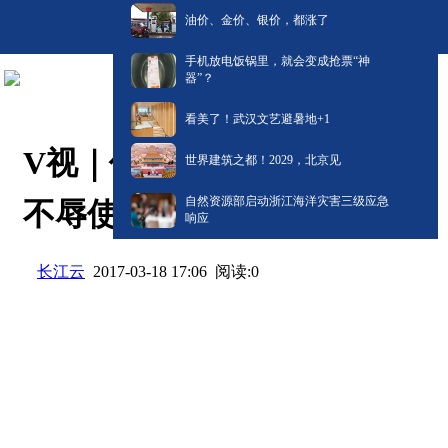
油价、金价、银价，都涨了
手机放电饭锅里，就会变成抢票“神
器”？
看美了！武汉文艺避暑地+1
V视｜侯长安强调 忠诚担当
世界建筑之都！2029，北京见
自然资源部启动浙江海洋灾害三级应急
不辱使命做合格纪委书记
响应
长江云
阅读:
0
2017-03-18 17:06