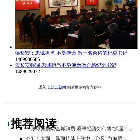
侯长安：忠诚担当 不辱使命 做一名合格的纪委书记
1489630585
侯长安强调 忠诚担当不辱使命做合格纪委书记
1489629072
进入
长江云新闻
阅读更多精彩内容>>
推荐阅读
●
一张球票撬动全城消费 赛事经济如何将“流量”变“增量”
●
​37℃！大雨、暴雨持续上线中，台风“白海豚”将影响湖北