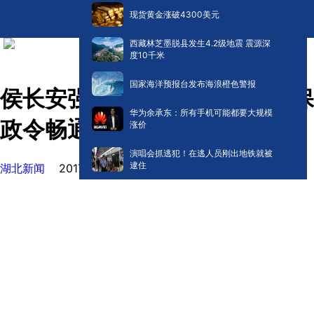
现货黄金涨破4300美元
西藏林芝墨脱县发生4.2级地震 震源深
度10千米
国家海洋预报台发布海浪橙色警报
侯长安强调：严明纪律作风确保
华为余承东：所有手机可能都要大规模
政令畅通
涨价
演唱会抓逃犯！在逃人员刚出地铁就被
逮住
湖北新闻
2017-02-04 21:39