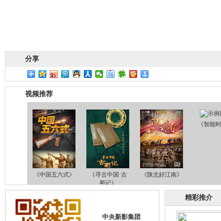
分享
视频推荐
《智能
《中国五六式》
《寻古中国·古
《陕北好江南》
蜀记》
精彩推介
中央新影集团