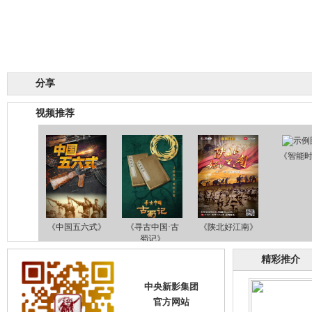
分享
视频推荐
《智能
《中国五六式》
《寻古中国·古
《陕北好江南》
蜀记》
精彩推介
中央新影集团