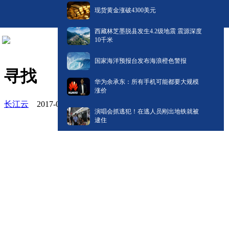
现货黄金涨破4300美元
西藏林芝墨脱县发生4.2级地震 震源深度
10千米
国家海洋预报台发布海浪橙色警报
寻找
华为余承东：所有手机可能都要大规模
涨价
长江云
2017-01-23 14:30
演唱会抓逃犯！在逃人员刚出地铁就被
逮住