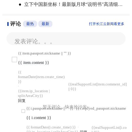
●
立下中国新坐标！最新版月球“说明书”高清细节图来了
评论
最热
最新
打开长江云新闻看更多
发表评论。。。
{{ item.passport.nickname || "" }}
{{ item.content }}
{{
formatDate(item.create_time)
}}
{{realSupportList[item.comment_id]
·
|| 0}}
{{item.ip_location |
splitAreaCity}}
回复
暂无评论，快来抢沙发~
{{ i.passport.nickname || "" }}
{{ i.replyed_passport.nickname || "
{{ i.content }}
{{ formatDate(i.create_time) }}
·
{{realSupportList[i.com
{{i.ip_location | splitAreaCity}}