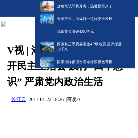
这项笔试即将开考，温馨提示来了
未来五年，民爆行业这样安全发展
现货黄金涨破4300美元
西藏林芝墨脱县发生4.2级地震 震源深度
V视 | 湖北省纪委常委班子召
10千米
国家海洋预报台发布海浪橙色警报
开民主生活会 践行“四个意
识” 严肃党内政治生活
长江云
阅读:
0
2017-01-22 18:26