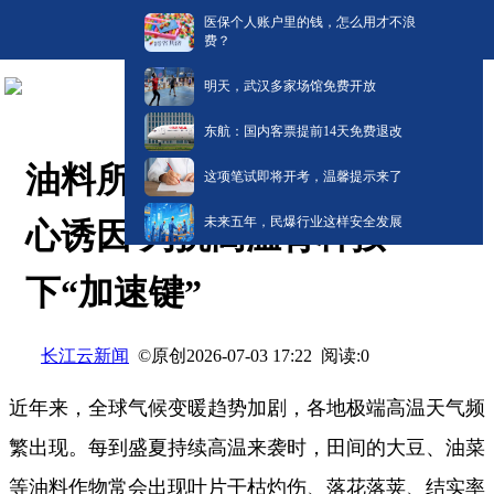
医保个人账户里的钱，怎么用才不浪
费？
明天，武汉多家场馆免费开放
东航：国内客票提前14天免费退改
油料所破解植物高温损伤核
这项笔试即将开考，温馨提示来了
未来五年，民爆行业这样安全发展
心诱因 为抗高温育种按
下“加速键”
长江云新闻
©原创
阅读:
0
2026-07-03 17:22
近年来，全球气候变暖趋势加剧，各地极端高温天气频
繁出现。每到盛夏持续高温来袭时，田间的大豆、油菜
等油料作物常会出现叶片干枯灼伤、落花落荚、结实率