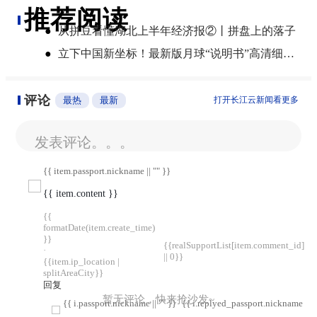
推荐阅读
●
从拼豆看懂湖北上半年经济报②丨拼盘上的落子
●
立下中国新坐标！最新版月球“说明书”高清细节图来了
评论
最热
最新
打开长江云新闻看更多
发表评论。。。
{{ item.passport.nickname || "" }}
{{ item.content }}
{{
formatDate(item.create_time)
}}
{{realSupportList[item.comment_id]
·
|| 0}}
{{item.ip_location |
splitAreaCity}}
回复
暂无评论，快来抢沙发~
{{ i.passport.nickname || "" }}
{{ i.replyed_passport.nickname || "