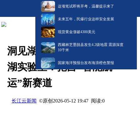
这项笔试即将开考，温馨提示来了
未来五年，民爆行业这样安全发展
现货黄金涨破4300美元
西藏林芝墨脱县发生4.2级地震 震源深度
洞见湖北“新”未来丨湖北东
10千米
国家海洋预报台发布海浪橙色警报
湖实验室：抢占“智能航
运”新赛道
长江云新闻
©原创
阅读:
0
2026-05-12 19:47