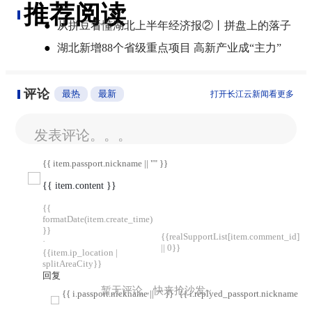
推荐阅读
●
从拼豆看懂湖北上半年经济报②丨拼盘上的落子
●
湖北新增88个省级重点项目 高新产业成“主力”
评论
最热
最新
打开长江云新闻看更多
发表评论。。。
{{ item.passport.nickname || "" }}
{{ item.content }}
{{
formatDate(item.create_time)
}}
{{realSupportList[item.comment_id]
·
|| 0}}
{{item.ip_location |
splitAreaCity}}
回复
暂无评论，快来抢沙发~
{{ i.passport.nickname || "" }}
{{ i.replyed_passport.nickname || "