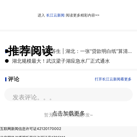
进入
长江云新闻
阅读更多精彩内容>>
推荐阅读
●
争当高质量发展优等生 | 湖北：一张“贷款明白纸”算清融资成本账
●
湖北规模最大！武汉梁子湖应急水厂正式通水
评论
打开长江云新闻看更多
发表评论。。。
点击加载更多
暂无评论，快来抢沙发~
互联网新闻信息许可证42120170002