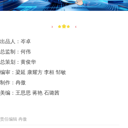
出品人：岑卓
总监制：何伟
总策划：黄俊华
编审：梁延 康耀方 李桓 邹敏
制作：冉傲
美编：王思思 蒋艳 石璐茜
责任编辑 冉傲