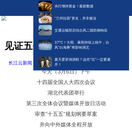
央行增持黄金！最新数据
“兰州拉面”更名，并非被迫
交通运输部启动台风二级防御响应
​37℃！大雨、暴雨持续上线中，台
见证五个跃升，擘画五个支点
风“白海豚”将影响湖北
夏天爱穿洞洞鞋？这些“坑”一定要避
长江云新闻
©原创
阅读:
139776
2026-03-06 19:33
开！
今天（3月6日）下午
十四届全国人大四次会议
湖北代表团举行
第三次全体会议暨媒体开放日活动
审查“十五五”规划纲要草案
并向中外媒体全程开放