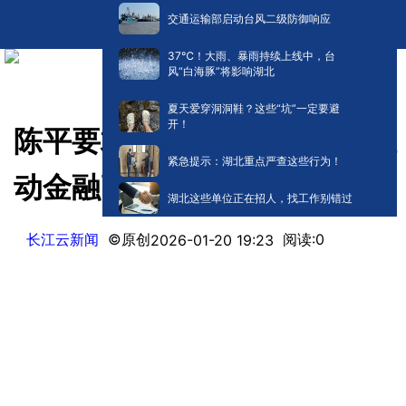
交通运输部启动台风二级防御响应
​37℃！大雨、暴雨持续上线中，台
风“白海豚”将影响湖北
夏天爱穿洞洞鞋？这些“坑”一定要避
开！
陈平要求 以高质量党建引领推
紧急提示：湖北重点严查这些行为！
动金融高质量发展
湖北这些单位正在招人，找工作别错过
长江云新闻
©原创
阅读:
0
2026-01-20 19:23