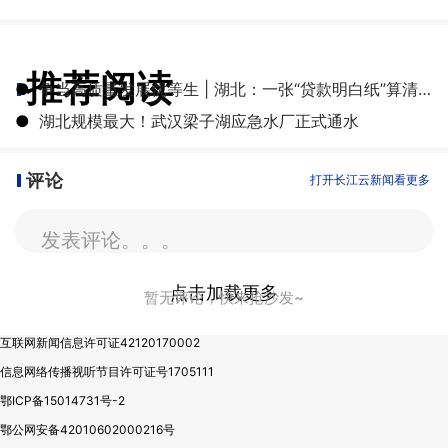
推荐阅读
●
争当高质量发展优等生 | 湖北：一张“贷款明白纸”算清融资成本账
●
湖北规模最大！武汉梁子湖应急水厂正式通水
评论
打开长江云新闻看更多
发表评论。。。
点击加载更多
暂无评论，快来抢沙发~
互联网新闻信息许可证42120170002
信息网络传播视听节目许可证号1705111
鄂ICP备15014731号-2
鄂公网安备42010602000216号