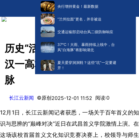
央行增持黄金！最新数据
“兰州拉面”更名，并非被迫
交通运输部启动台风二级防御响应
​37℃！大雨、暴雨持续上线中，台
历史“活”了，精神“火”了！武
风“白海豚”将影响湖北
汉一高校知识赛场赓续百年血
夏天爱穿洞洞鞋？这些“坑”一定要避
开！
脉
长江云新闻
©原创
阅读:
0
2025-12-01 11:52
12月1日，长江云新闻记者获悉，一场关于百年首义的知
识与思辨的“巅峰对决”近日在武昌首义学院激情上演。在
这场该校首届首义文化知识竞赛决赛上，校领导与师生