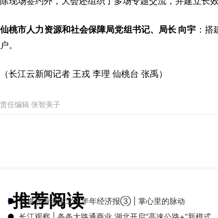
除现场签约外，大会还组织了多场专题交流，并建立长效合
仙桃市人力资源和社会保障局党组书记、局长 向宇
：
搭
户。
（长江云新闻记者 王戎 李理 仙桃台 张禹）
责任编辑 张智美子
推荐阅读
●
从拼豆看懂湖北上半年经济报③ | 掌心里的脉动
●
长江观察 | 条条大路通商业 湖北开启“高速公路+”新模式