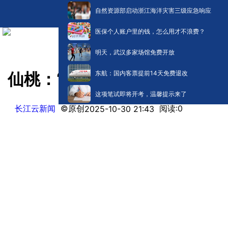
自然资源部启动浙江海洋灾害三级应急响应
医保个人账户里的钱，怎么用才不浪费？
明天，武汉多家场馆免费开放
东航：国内客票提前14天免费退改
仙桃：“发榜”引智 破解产业关
这项笔试即将开考，温馨提示来了
长江云新闻
©原创
阅读:
0
2025-10-30 21:43