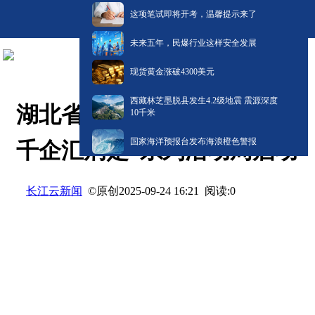
这项笔试即将开考，温馨提示来了
未来五年，民爆行业这样安全发展
现货黄金涨破4300美元
西藏林芝墨脱县发生4.2级地震 震源深度
湖北省“校友回归”——“百校
10千米
国家海洋预报台发布海浪橙色警报
千企汇荆楚”系列活动周启动
长江云新闻
©原创
阅读:
0
2025-09-24 16:21