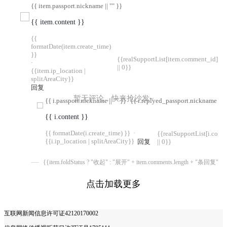
{{ item.passport.nickname || "" }}
{{ item.content }}
{{
formatDate(item.create_time)
}}
{{realSupportList[item.comment_id]
·
|| 0}}
{{item.ip_location |
splitAreaCity}}
回复
暂无评论，快来抢沙发~
{{ i.passport.nickname || "" }}
{{ i.replyed_passport.nickname || "
{{ i.content }}
{{ formatDate(i.create_time) }}
·
{{realSupportList[i.com
{{i.ip_location | splitAreaCity}}
回复
|| 0}}
{{item.foldStatus ? "收起" : "展开" + item.comments.length + "条回复"}}
点击加载更多
互联网新闻信息许可证42120170002