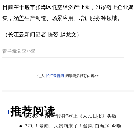
目前在十堰市张湾区低空经济产业园，21家链上企业聚
集，涵盖生产制造、场景应用、培训服务等领域。
（长江云新闻记者 陈赟 赵龙文）
责任编辑 李小涵
进入
长江云新闻
阅读更多精彩内容>>
推荐阅读
●
武汉这个社区“转身”登上《人民日报》头版
●
27℃！暴雨、大暴雨来了！台风“白海豚”今晚登陆，湖北开启降雨降温模式