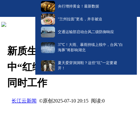
央行增持黄金！最新数据
“兰州拉面”更名，并非被迫
交通运输部启动台风二级防御响应
​37℃！大雨、暴雨持续上线中，台风“白
新质生产力在湖北 | 十堰：空
海豚”将影响湖北
夏天爱穿洞洞鞋？这些“坑”一定要避
中“红绿灯” 让1.5万架无人机
开！
同时工作
长江云新闻
©原创
阅读:
0
2025-07-10 20:15