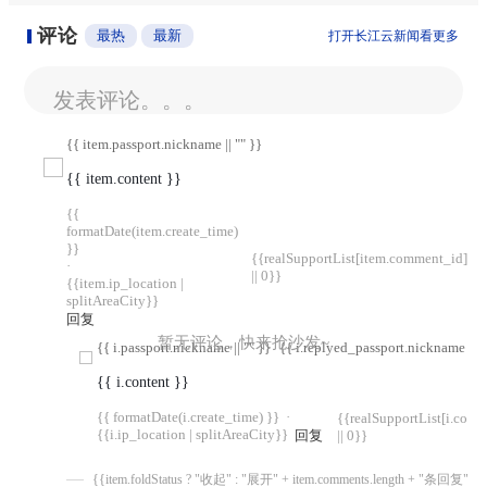
评论
最热
最新
打开长江云新闻看更多
发表评论。。。
{{ item.passport.nickname || "" }}
{{ item.content }}
{{
formatDate(item.create_time)
}}
{{realSupportList[item.comment_id]
·
|| 0}}
{{item.ip_location |
splitAreaCity}}
回复
暂无评论，快来抢沙发~
{{ i.passport.nickname || "" }}
{{ i.replyed_passport.nickname || "
{{ i.content }}
{{ formatDate(i.create_time) }}
·
{{realSupportList[i.com
{{i.ip_location | splitAreaCity}}
回复
|| 0}}
{{item.foldStatus ? "收起" : "展开" + item.comments.length + "条回复"}}