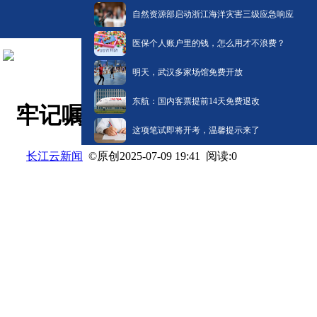
自然资源部启动浙江海洋灾害三级应急响应
医保个人账户里的钱，怎么用才不浪费？
明天，武汉多家场馆免费开放
东航：国内客票提前14天免费退改
牢记嘱托 建成支点·一线调研 
这项笔试即将开考，温馨提示来了
长江云新闻
©原创
阅读:
0
2025-07-09 19:41