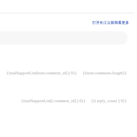
打开长江云新闻看更多
{{realSupportList[item.comment_id] || 0}}
{{item.comments.length}}
{{realSupportList[i.comment_id] || 0}}
{{i.reply_count || 0}}