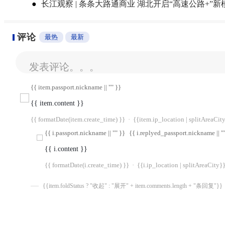
●
长江观察 | 条条大路通商业 湖北开启“高速公路+”新
评论
最热
最新
发表评论。。。
{{ item.passport.nickname || "" }}
{{ item.content }}
{{ formatDate(item.create_time) }}
·
{{item.ip_location | splitAreaCit
{{ i.passport.nickname || "" }}
{{ i.replyed_passport.nickname || "
{{ i.content }}
{{ formatDate(i.create_time) }}
·
{{i.ip_location | splitAreaCity}
{{item.foldStatus ? "收起" : "展开" + item.comments.length + "条回复"}}