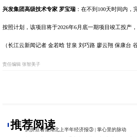
兴发集团高级技术专家 罗宝瑞
：在
不到100天时间内，
按照计划，该项目将于2026年6月底一期项目竣工投产，
（长江云新闻记者 金若晗 甘泉 刘巧路 廖云翔 保康台 
责任编辑 张智美子
推荐阅读
●
从拼豆看懂湖北上半年经济报③ | 掌心里的脉动