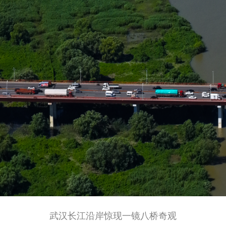
武汉长江沿岸惊现一镜八桥奇观