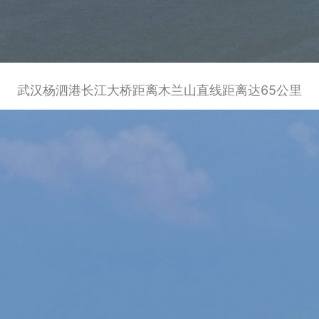
武汉杨泗港长江大桥距离木兰山直线距离达65公里