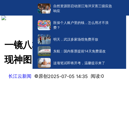
自然资源部启动浙江海洋灾害三级应急
响应
医保个人账户里的钱，怎么用才不浪
费？
明天，武汉多家场馆免费开放
一镜八桥、双塔同框，武汉再
东航：国内客票提前14天免费退改
现神图！能见度“爆表”了
这项笔试即将开考，温馨提示来了
长江云新闻
©原创
阅读:
0
2025-07-05 14:35