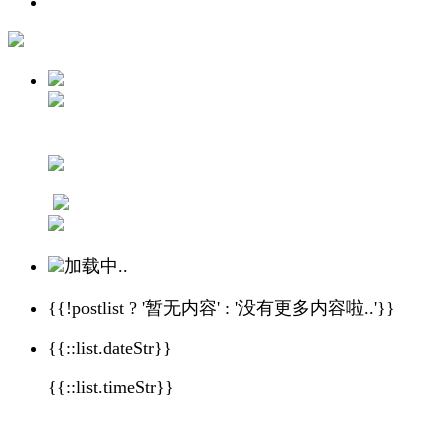
加载中..
{{!postlist ? '暂无内容' : '没有更多内容啦..'}}
{{::list.dateStr}}
{{::list.timeStr}}