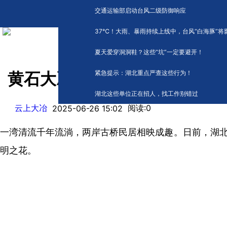
交通运输部启动台风二级防御响应
​37℃！大雨、暴雨持续上线中，台风“白海豚”将
夏天爱穿洞洞鞋？这些“坑”一定要避开！
紧急提示：湖北重点严查这些行为！
黄石大冶：千年古村添新韵
湖北这些单位正在招人，找工作别错过
云上大冶
阅读:
0
2025-06-26 15:02
一湾清流千年流淌，两岸古桥民居相映成趣。日前，湖北
明之花。