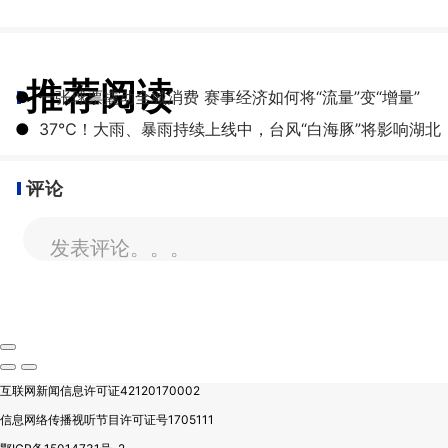
推荐阅读
●
一张球票撬动全城消费 赛事经济如何将“流量”变“增量”
●
​37℃！大雨、暴雨持续上线中，台风“白海豚”将影响湖北
评论
发表评论。。。
互联网新闻信息许可证42120170002
信息网络传播视听节目许可证号1705111