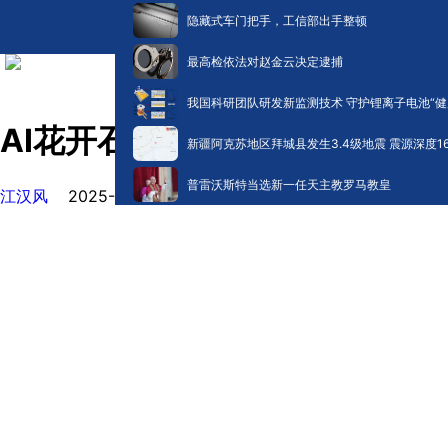
隐藏式车门把手，工信部出手整顿
最高检依法对赵金云决定逮捕
我国科研团队研发新监测技术 守护锂离子电池“健
AI花开石首 2025石首桃花山
新疆阿克苏地区拜城县发生3.4级地震 震源深度1
普雷沃斯特当选新一任天主教罗马教皇
江汉风
2025-03-10 11:49