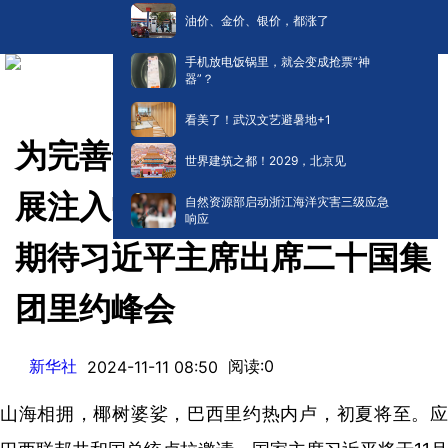
油价、金价、银价，都涨了
手机放电饭锅里，就会变成抢票“神
器”？
看美了！武汉文艺避暑地+1
为完善全球治理推动可持续发
世界建筑之都！2029，北京见
展注入中国力量——国际社会
自然资源部启动浙江海洋灾害三级应急
响应
期待习近平主席出席二十国集
团里约峰会
新华社
阅读:
0
2024-11-11 08:50
山海相拥，椰树婆娑，巴西里约热内卢，初夏将至。应