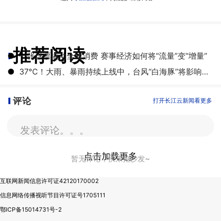
推荐阅读
●
一张球票撬动全城消费 赛事经济如何将“流量”变“增量”
●
​37℃！大雨、暴雨持续上线中，台风“白海豚”将影响湖北
评论
打开长江云新闻看更多
发表评论。。。
点击加载更多
暂无评论，快来抢沙发~
互联网新闻信息许可证42120170002
信息网络传播视听节目许可证号1705111
鄂ICP备15014731号-2