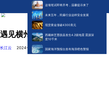
这项笔试即将开考，温馨提示来了
未来五年，民爆行业这样安全发展
现货黄金涨破4300美元
遇见横州——西津湿地公园
西藏林芝墨脱县发生4.2级地震 震源深
度10千米
长江云
2024-10-28 13:41
国家海洋预报台发布海浪橙色警报