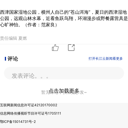
西津国家湿地公园，横州人自己的“苍山洱海”，夏日的西津湿地
公园，远观山林水幕，近看鱼跃鸟翔，环湖漫步或野餐露营具是
心旷神怡。（作者：范家良）
责任编辑 夏燃
评论
打开长江云新闻看更多
发表评论。。。
点击加载更多
暂无评论，快来抢沙发~
互联网新闻信息许可证42120170002
信息网络传播视听节目许可证号1705111
鄂ICP备15014731号-2