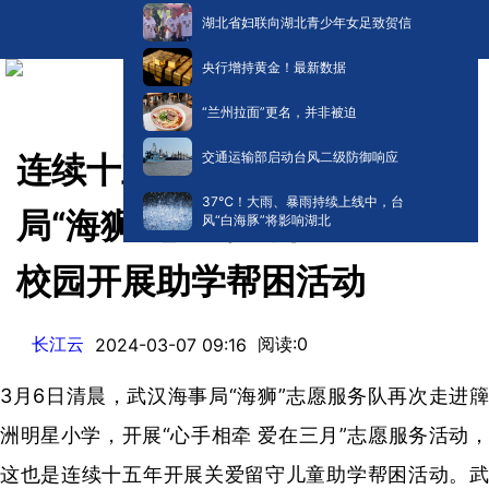
湖北省妇联向湖北青少年女足致贺信
央行增持黄金！最新数据
“兰州拉面”更名，并非被迫
交通运输部启动台风二级防御响应
连续十五年——武汉海事
​37℃！大雨、暴雨持续上线中，台
局“海狮”志愿服务队走进簰洲
风“白海豚”将影响湖北
校园开展助学帮困活动
长江云
阅读:
0
2024-03-07 09:16
3月6日清晨，武汉海事局“海狮”志愿服务队再次走进簰
洲明星小学，开展“心手相牵 爱在三月”志愿服务活动，
这也是连续十五年开展关爱留守儿童助学帮困活动。武