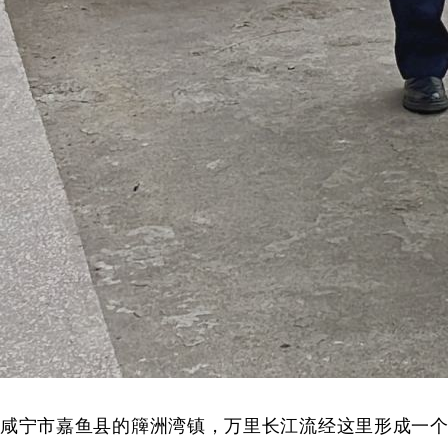
咸宁市嘉鱼县的簰洲湾镇，万里长江流经这里形成一个