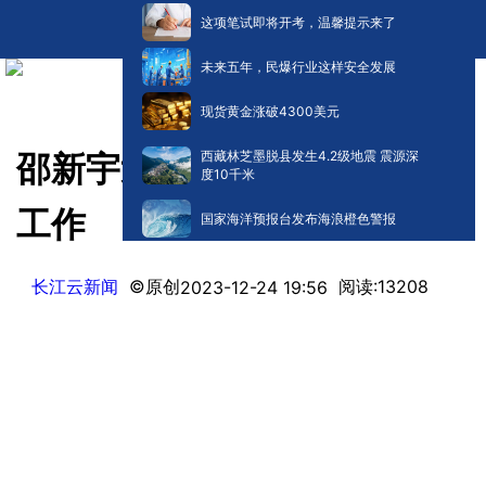
这项笔试即将开考，温馨提示来了
未来五年，民爆行业这样安全发展
现货黄金涨破4300美元
西藏林芝墨脱县发生4.2级地震 震源深
邵新宇巡查我省2024年研考
度10千米
工作
国家海洋预报台发布海浪橙色警报
长江云新闻
©原创
阅读:
13208
2023-12-24 19:56