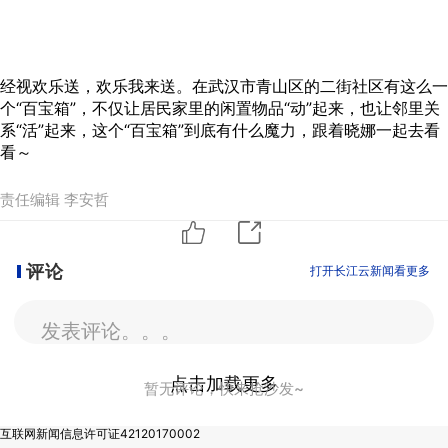
经视欢乐送，欢乐我来送。在武汉市青山区的二街社区有这么一
个“百宝箱”，不仅让居民家里的闲置物品“动”起来，也让邻里关
系“活”起来，这个“百宝箱”到底有什么魔力，跟着晓娜一起去看
看～
责任编辑 李安哲
评论
打开长江云新闻看更多
发表评论。。。
点击加载更多
暂无评论，快来抢沙发~
互联网新闻信息许可证42120170002