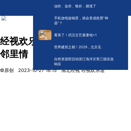
油价、金价、银价，都涨了
手机放电饭锅里，就会变成抢票“神
器”？
看美了！武汉文艺避暑地+1
经视欢乐送丨社区百宝箱 盘活
世界建筑之都！2029，北京见
邻里情
自然资源部启动浙江海洋灾害三级应急
响应
©原创
2023-10-27 16:15
湖北经视 经视欢乐送