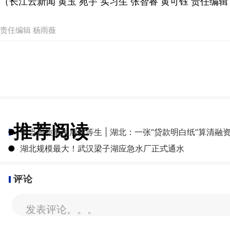
（长江云新闻 黄玉 苑宇 实习生 张智睿 黄可钰 责任编辑
责任编辑 杨雨薇
推荐阅读
●
争当高质量发展优等生 | 湖北：一张“贷款明白纸”算清融
●
湖北规模最大！武汉梁子湖应急水厂正式通水
评论
发表评论。。。