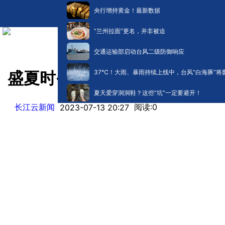
央行增持黄金！最新数据
“兰州拉面”更名，并非被迫
交通运输部启动台风二级防御响应
​37℃！大雨、暴雨持续上线中，台风“白海豚”将
盛夏时·孩子去哪 | 你上班 我
夏天爱穿洞洞鞋？这些“坑”一定要避开！
长江云新闻
阅读:
0
2023-07-13 20:27