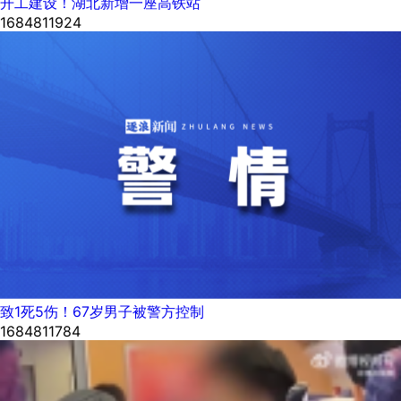
开工建设！湖北新增一座高铁站
1684811924
致1死5伤！67岁男子被警方控制
1684811784