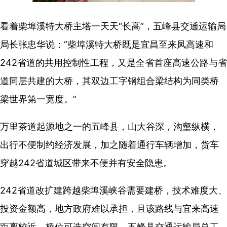
看着柴埠溪特大桥主塔一天天“长高”，五峰县交通运输局
局长张忠华说：“柴埠溪特大桥既是宜昌至来凤高速和
242省道的共用控制性工程，又是全省首座高速公路与省
道同层共建的大桥，其双边工字钢组合梁结构为同类桥
梁世界第一宽度。”
万里茶道起源地之一的五峰县，山大谷深，沟壑纵横，
出行不便制约经济发展，加之随着通行车辆增加，货车
穿越242省道城区带来不便并有安全隐患。
242省道改扩建跨越柴埠溪峡谷需要建桥，技术难度大、
投资金额高，地方政府难以承担，且该路线与宜来高速
距离较近，桥位可选空间有限，五峰县交通运输局总工