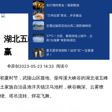
央行增持黄金！最新数据
“兰州拉面”更名，并非被迫
交通运输部启动台风二级防御响应
​37℃！大雨、暴雨持续上线中，台
湖北五峰：“两桥同根”路地共
风“白海豚”将影响湖北
赢
夏天爱穿洞洞鞋？这些“坑”一定要避
开！
©原创
阅读:
0
2023-05-23 14:33
初夏时节，武陵山区腹地、柴埠溪大峡谷的湖北省五峰
土家族自治县渔洋关镇汉马池村，峡谷幽深、云雾缭
绕、塔吊流转、焊花飞舞。