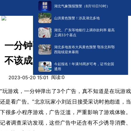
湖北气象预报预警（8月10日10时）
山洪黄色预警！涉及湖北多地
湖北、广东等地银行上调存款利率 最高
上调33个基点
一分钟弹3个广告，游戏广告
湖北多地发布大风黄色预警 鄂东北和鄂
西陆续迎来暴雨
不该成为监管盲区
今起报名！年满16周岁可考，证书全国
通用
阅读:
0
2023-05-20 15:01
“玩游戏，一分钟弹出了3个广告，真不知道是在玩游戏
还是看广告。”北京玩家小刘近日接受采访时抱怨道，当
下很多小程序游戏，广告泛滥，严重影响了游戏体验。
记者调查采访发现，这些广告中还含有不少诱导消费、