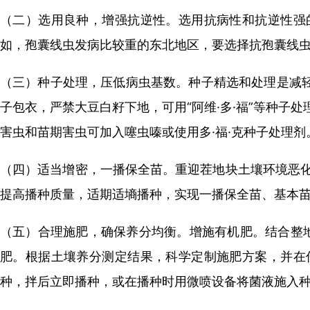
（二）选用良种，增强抗逆性。选用抗病性和抗逆性强
如，孢囊线虫发病比较重的东北地区，要选择抗孢囊线
（三）种子处理，压低病虫基数。种子精选和处理是减
子包衣，严禁大豆白籽下地，可用“阿维·多·福”等种子
害虫和苗期害虫可加入噻虫嗪或使用多·福·克种子处理剂
（四）适当增密，一播保全苗。重迎茬地块土壤环境恶化
提高播种质量，适期适墒播种，实现一播保全苗、基本
（五）合理施肥，确保养分均衡。增施有机肥。结合整地
肥。根据土壤养分测定结果，科学定制施肥方案，并在
种，拌后立即播种，或在播种时用微喷设备将菌液施入