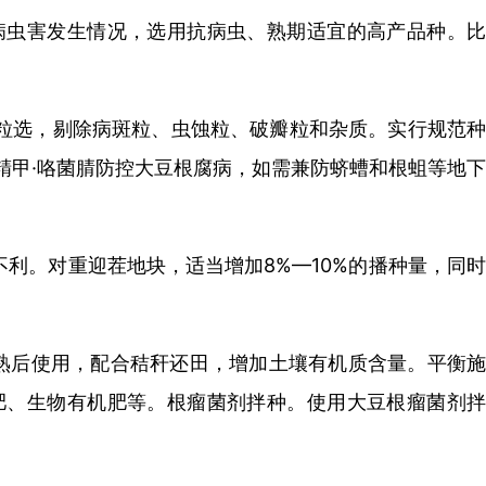
病虫害发生情况，选用抗病虫、熟期适宜的高产品种。比
粒选，剔除病斑粒、虫蚀粒、破瓣粒和杂质。实行规范种
精甲·咯菌腈防控大豆根腐病，如需兼防蛴螬和根蛆等地下
利。对重迎茬地块，适当增加8%—10%的播种量，同时
腐熟后使用，配合秸秆还田，增加土壤有机质含量。平衡施
肥、生物有机肥等。根瘤菌剂拌种。使用大豆根瘤菌剂拌