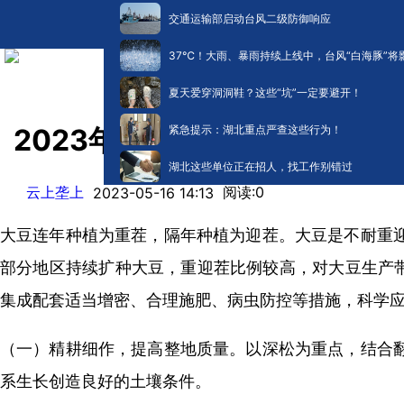
交通运输部启动台风二级防御响应
​37℃！大雨、暴雨持续上线中，台风“白海豚”将
夏天爱穿洞洞鞋？这些“坑”一定要避开！
紧急提示：湖北重点严查这些行为！
2023年大豆重迎茬应对技术
湖北这些单位正在招人，找工作别错过
云上垄上
阅读:
0
2023-05-16 14:13
大豆连年种植为重茬，隔年种植为迎茬。大豆是不耐重
部分地区持续扩种大豆，重迎茬比例较高，对大豆生产带
集成配套适当增密、合理施肥、病虫防控等措施，科学
（一）精耕细作，提高整地质量。以深松为重点，结合
系生长创造良好的土壤条件。