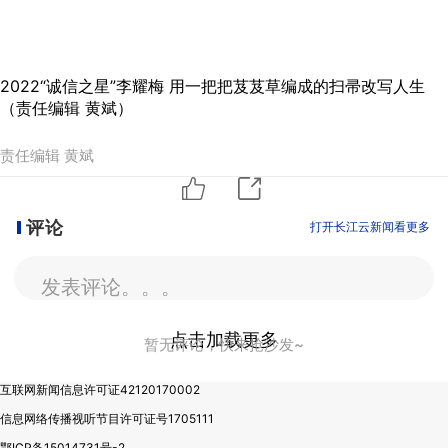
2022“诚信之星”李耀梅 用一把把芨芨草编成的扫帚改写人生
（责任编辑 黄斌）
责任编辑 黄斌
评论
打开长江云新闻看更多
发表评论。。。
点击加载更多
暂无评论，快来抢沙发~
互联网新闻信息许可证42120170002
信息网络传播视听节目许可证号1705111
鄂ICP备15014731号-2