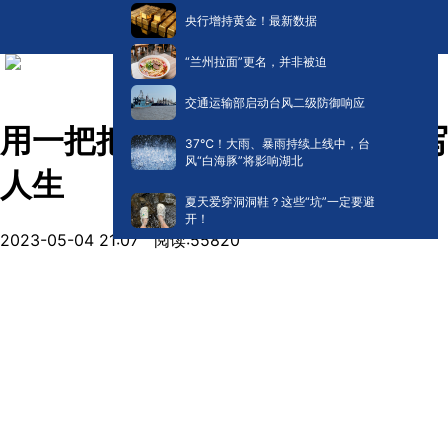
央行增持黄金！最新数据
“兰州拉面”更名，并非被迫
交通运输部启动台风二级防御响应
用一把把芨芨草编成的扫帚改写
​37℃！大雨、暴雨持续上线中，台
风“白海豚”将影响湖北
人生
夏天爱穿洞洞鞋？这些“坑”一定要避
开！
2023-05-04 21:07
阅读:
55820