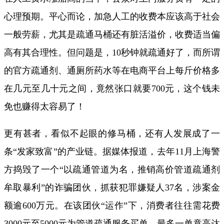
心理预期。平心而论，加急人工的收费本应该高于社会
一般劳薪，尤其是疏通马桶还有脏活溢价，收费适当偏
高有其合理性。但问题是，10秒钟就疏通好了，而所谓
的官方疏通剂、通厕所药水等在电商平台上每斤价格多
在几元至几十元之间，竟然张口就要700元，这个钱未
免也赚得太容易了！
更有甚者，看似不起眼的修马桶，还有人发展成了一
条“发家致富”的产业链。据媒体报道，去年11月上海警
方捣毁了一个“以疏通管道为名，推销高价管道疏通剂
牟取暴利”的诈骗团伙，抓获犯罪嫌疑人37名，涉案金
额逾600万元。在该团伙“运作”下，消费者往往需花费
3000元至5000元为管道疏通服务买单，最多一单竟高达