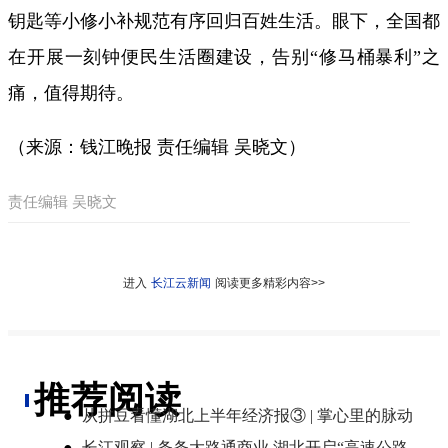
钥匙等小修小补规范有序回归百姓生活。眼下，全国都
在开展一刻钟便民生活圈建设，告别“修马桶暴利”之
痛，值得期待。
（来源：钱江晚报 责任编辑 吴晓文）
责任编辑 吴晓文
进入
长江云新闻
阅读更多精彩内容>>
推荐阅读
●
从拼豆看懂湖北上半年经济报③ | 掌心里的脉动
●
长江观察 | 条条大路通商业 湖北开启“高速公路+”新模式