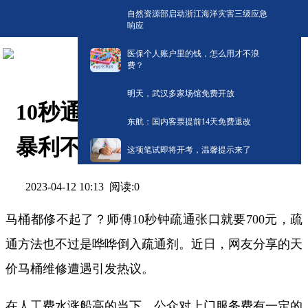
自然资源部启动浙江海洋灾害三级应急
响应
医保个人账户里的钱，怎么用才不浪
费？
明天，武汉多家场馆免费开放
10秒通马桶700元？小修小补
东航：国内客票提前14天免费退改
暴利不能等闲视之
这项笔试即将开考，温馨提示来了
阅读:
0
2023-04-12 10:13
马桶都修不起了？师傅10秒钟疏通张口就要700元，疏
通方法也不过是哗哗倒入疏通剂。近日，网友分享的天
价马桶维修遭遇引发热议。
在人工费水涨船高的当下，公众对上门服务费有一定的