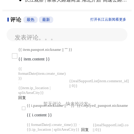
评论
最热
最新
打开长江云新闻看更多
发表评论。。。
{{ item.passport.nickname || "" }}
{{ item.content }}
{{
formatDate(item.create_time)
}}
{{realSupportList[item.comment_id]
·
|| 0}}
{{item.ip_location |
splitAreaCity}}
回复
暂无评论，快来抢沙发~
{{ i.passport.nickname || "" }}
{{ i.replyed_passport.nickname || "
{{ i.content }}
{{ formatDate(i.create_time) }}
·
{{realSupportList[i.com
{{i.ip_location | splitAreaCity}}
回复
|| 0}}