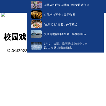
湖北省妇联向湖北青少年女足致贺信
央行增持黄金！最新数据
“兰州拉面”更名，并非被迫
交通运输部启动台风二级防御响应
校园戏曲风 |《贵妃醉酒》
​37℃！大雨、暴雨持续上线中，台
风“白海豚”将影响湖北
©原创
阅读:
0
2023-03-29 09:06