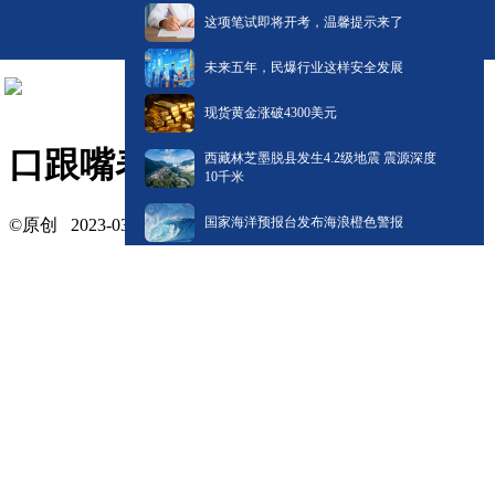
这项笔试即将开考，温馨提示来了
未来五年，民爆行业这样安全发展
现货黄金涨破4300美元
口跟嘴表示的是一个意思吗？
西藏林芝墨脱县发生4.2级地震 震源深度
10千米
国家海洋预报台发布海浪橙色警报
©原创
2023-03-19 12:57