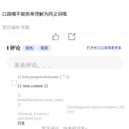
口跟嘴不能简单理解为同义词哦
责任编辑 张颖
评论
最热
最新
打开长江云新闻看更多
发表评论。。。
{{ item.passport.nickname || "" }}
{{ item.content }}
{{
formatDate(item.create_time)
}}
{{realSupportList[item.comment_id]
·
|| 0}}
{{item.ip_location |
splitAreaCity}}
回复
暂无评论，快来抢沙发~