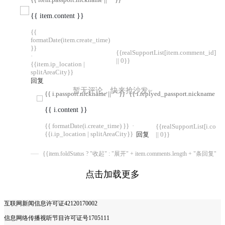
{{ item.content }}
{{
formatDate(item.create_time)
}}
{{realSupportList[item.comment_id]
·
|| 0}}
{{item.ip_location |
splitAreaCity}}
回复
暂无评论，快来抢沙发~
{{ i.passport.nickname || "" }}
{{ i.replyed_passport.nickname || "
{{ i.content }}
{{ formatDate(i.create_time) }}
·
{{realSupportList[i.com
{{i.ip_location | splitAreaCity}}
回复
|| 0}}
{{item.foldStatus ? "收起" : "展开" + item.comments.length + "条回复"}}
点击加载更多
互联网新闻信息许可证42120170002
信息网络传播视听节目许可证号1705111