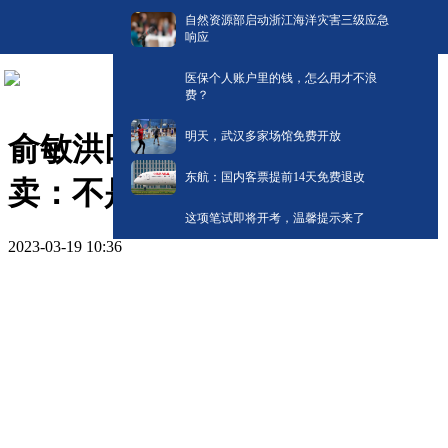
自然资源部启动浙江海洋灾害三级应急
响应
医保个人账户里的钱，怎么用才不浪
费？
明天，武汉多家场馆免费开放
俞敏洪回应养殖虾当野生虾
东航：国内客票提前14天免费退改
卖：不是故意为之
这项笔试即将开考，温馨提示来了
2023-03-19 10:36